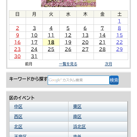
日
月
火
水
木
金
土
1
2
3
4
5
6
7
8
9
10
11
12
13
14
15
16
17
18
19
20
21
22
23
24
25
26
27
28
29
30
31
前月
一覧を見る
次月
キーワードから探す
区のイベント
中区
東区
西区
南区
北区
浜北区
天竜区
市外