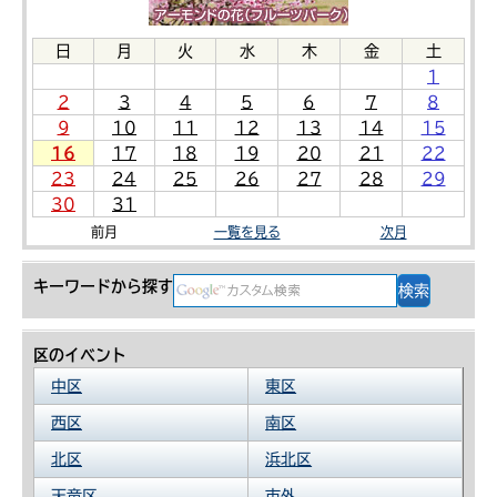
日
月
火
水
木
金
土
1
2
3
4
5
6
7
8
9
10
11
12
13
14
15
16
17
18
19
20
21
22
23
24
25
26
27
28
29
30
31
前月
一覧を見る
次月
キーワードから探す
区のイベント
中区
東区
西区
南区
北区
浜北区
天竜区
市外