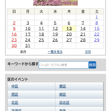
日
月
火
水
木
金
土
1
2
3
4
5
6
7
8
9
10
11
12
13
14
15
16
17
18
19
20
21
22
23
24
25
26
27
28
29
30
31
前月
一覧を見る
次月
キーワードから探す
区のイベント
中区
東区
西区
南区
北区
浜北区
天竜区
市外