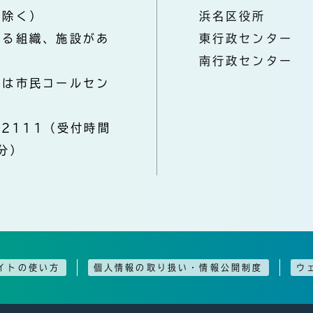
を除く）
浜名区役所
なる組織、施設があ
東行政センター
南行政センター
きは市民コールセン
-2111（受付時間
分）
イトの使い方
個人情報の取り扱い・情報公開制度
ウ