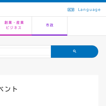
Language
創業・産業
市政
ビジネス
生活排水
教育委員会
救急・夜間診療
施設予約（まつぼっくり）
指定管理者制度
議会
市民安全
入学式・卒業式
感染症
はたちの集い
公共事業の技術監理
オープンデータ
住居表示
通学区域
バナー広告
組織案内
住民票の写し
広聴・広報
ベント
国民健康保険
都市整備
ごみの分別方法
屋外広告物