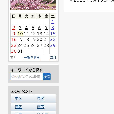
2025年3月10日
連絡ごみ
ユニバーサルデザイン
日
月
火
水
木
金
土
1
2
3
4
5
6
7
8
9
10
11
12
13
14
15
16
17
18
19
20
21
22
23
24
25
26
27
28
29
30
31
前月
一覧を見る
次月
キーワードから探す
区のイベント
中区
東区
西区
南区