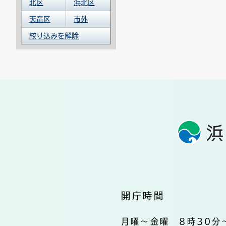
北区
浜北区
天竜区
市外
絞り込みを解除
開庁時間
月曜～金曜 8時30分