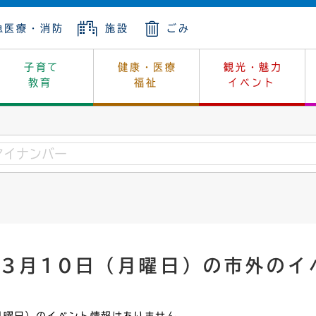
急医療・消防
施設
ごみ
子育て
健康・医療
観光・魅力
教育
福祉
イベント
年金
ンニュートラル
内
上下水道
生涯学習
休日当番医
レジャー・スポーツ
土地
市長の部屋
斎場
鎖
介護
保健所
はじめよう、ハマライフ
消費生活
幼稚園一覧
環境対策
選挙
就労
産
中学校一覧
環境
企業立地
例規・公示
・動物
計画
市民活動
予算・財政
年3月10日（月曜日）の市外のイ
本・抄本
開・個人情報
住所変更
監査
宅
の施策
ごみ・リサイクル
景観