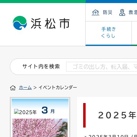
防災
救
手続き
くらし
戸籍・住民の手続き
子育て・青少年・若者
健康・医療
文化・芸術
産業振興
市の概要
保険・
教育
福祉
文化財
カーボ
庁舎案
サイト内を検索
住まい・建築
看護専門学校
介護保険
浜松・浜名湖だいすきネット
発注情報(入札・契約)
外郭団体
墓地・
学級閉
福祉・
統計
ホーム
> イベントカレンダー
税金
小学校一覧
募集
職員採用
法人税
雇用・
市有財
道路・交通・河川
行政区
ペット
施策・
2025
印鑑登録証明書
会議
戸籍謄
情報公
道路台帳
附属機関
市営住
国・県