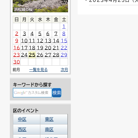
2023年4月25日
連絡ごみ
ユニバーサルデザイン
日
月
火
水
木
金
土
1
2
3
4
5
6
7
8
9
10
11
12
13
14
15
16
17
18
19
20
21
22
23
24
25
26
27
28
29
30
前月
一覧を見る
次月
キーワードから探す
区のイベント
中区
東区
西区
南区