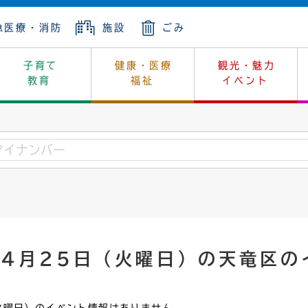
急医療・消防
施設
ごみ
子育て
健康・医療
観光・魅力
教育
福祉
イベント
年金
ンニュートラル
内
上下水道
生涯学習
休日当番医
レジャー・スポーツ
土地
市長の部屋
斎場
鎖
介護
保健所
はじめよう、ハマライフ
消費生活
幼稚園一覧
環境対策
選挙
就労
産
中学校一覧
環境
企業立地
例規・公示
・動物
計画
市民活動
予算・財政
年4月25日（火曜日）の天竜区の
本・抄本
開・個人情報
住所変更
監査
宅
の施策
ごみ・リサイクル
景観