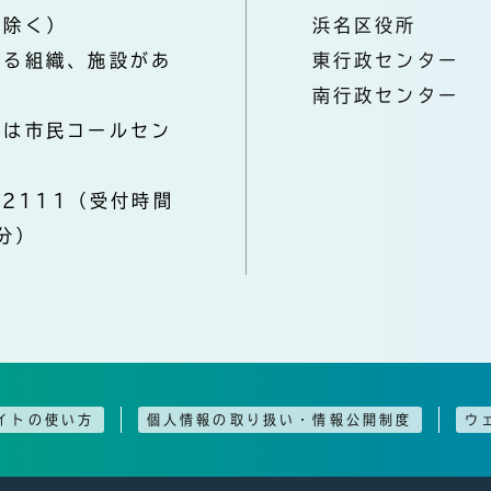
を除く）
浜名区役所
なる組織、施設があ
東行政センター
南行政センター
きは市民コールセン
-2111（受付時間
分）
イトの使い方
個人情報の取り扱い・情報公開制度
ウ