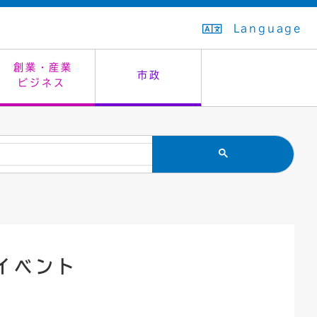
Language
創業・産業
市政
ビジネス
生活排水
教育委員会
救急・夜間診療
施設予約（まつぼっくり）
指定管理者制度
議会
市民安全
入学式・卒業式
感染症
はたちの集い
公共事業の技術監理
オープンデータ
住居表示
通学区域
バナー広告
組織案内
住民票の写し
広聴・広報
イベント
国民健康保険
都市整備
ごみの分別方法
屋外広告物