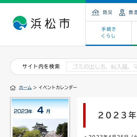
防災
救
手続き
くらし
戸籍・住民の手続き
子育て・青少年・若者
健康・医療
文化・芸術
産業振興
市の概要
保険・
教育
福祉
文化財
カーボ
庁舎案
サイト内を検索
住まい・建築
看護専門学校
介護保険
浜松・浜名湖だいすきネット
発注情報(入札・契約)
外郭団体
墓地・
学級閉
福祉・
統計
ホーム
> イベントカレンダー
税金
小学校一覧
募集
職員採用
法人税
雇用・
市有財
道路・交通・河川
行政区
ペット
施策・
2023
印鑑登録証明書
会議
戸籍謄
情報公
道路台帳
附属機関
市営住
国・県