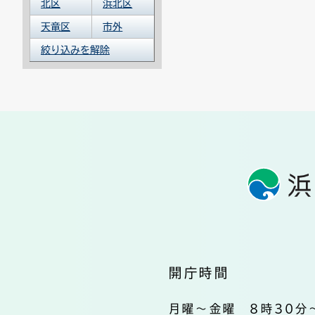
北区
浜北区
天竜区
市外
絞り込みを解除
開庁時間
月曜～金曜 8時30分