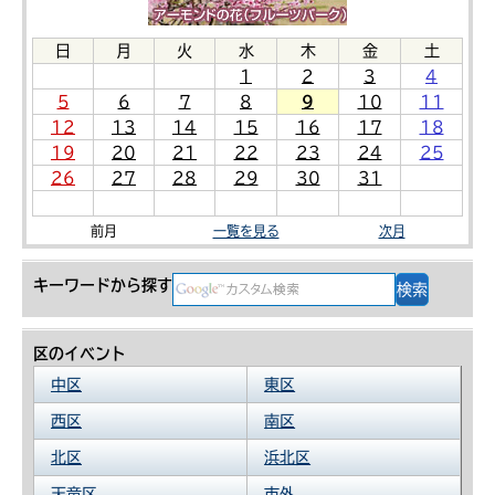
日
月
火
水
木
金
土
1
2
3
4
5
6
7
8
9
10
11
12
13
14
15
16
17
18
19
20
21
22
23
24
25
26
27
28
29
30
31
前月
一覧を見る
次月
キーワードから探す
区のイベント
中区
東区
西区
南区
北区
浜北区
天竜区
市外