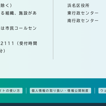
を除く）
浜名区役所
なる組織、施設があ
東行政センター
南行政センター
きは市民コールセン
-2111（受付時間
分）
イトの使い方
個人情報の取り扱い・情報公開制度
ウ