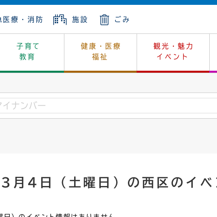
急医療・消防
施設
ごみ
子育て
健康・医療
観光・魅力
教育
福祉
イベント
年金
ンニュートラル
内
上下水道
生涯学習
休日当番医
レジャー・スポーツ
土地
市長の部屋
斎場
鎖
介護
保健所
はじめよう、ハマライフ
消費生活
幼稚園一覧
環境対策
選挙
就労
産
中学校一覧
環境
企業立地
例規・公示
・動物
計画
市民活動
予算・財政
年3月4日（土曜日）の西区のイベ
本・抄本
開・個人情報
住所変更
監査
宅
の施策
ごみ・リサイクル
景観