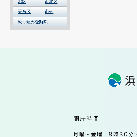
北区
浜北区
天竜区
市外
絞り込みを解除
開庁時間
月曜～金曜 8時30分