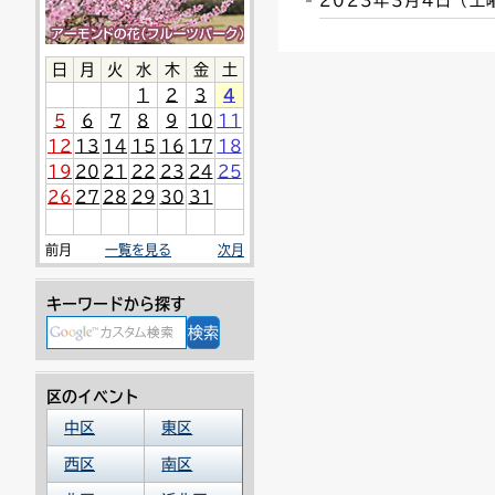
2023年3月4日（
連絡ごみ
ユニバーサルデザイン
日
月
火
水
木
金
土
1
2
3
4
5
6
7
8
9
10
11
12
13
14
15
16
17
18
19
20
21
22
23
24
25
26
27
28
29
30
31
前月
一覧を見る
次月
キーワードから探す
区のイベント
中区
東区
西区
南区