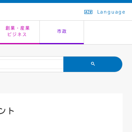
Language
創業・産業
市政
ビジネス
生活排水
教育委員会
救急・夜間診療
施設予約（まつぼっくり）
指定管理者制度
議会
市民安全
入学式・卒業式
感染症
はたちの集い
公共事業の技術監理
オープンデータ
住居表示
通学区域
バナー広告
組織案内
住民票の写し
広聴・広報
ント
国民健康保険
都市整備
ごみの分別方法
屋外広告物