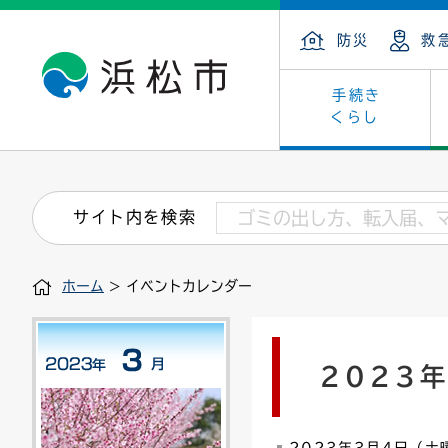
防災
救
手続き
くらし
戸籍・住民の手続き
子育て・青少年・若者
健康・医療
文化・芸術
産業振興
市の概要
保険・
教育
福祉
文化財
カーボ
庁舎案
サイト内を検索
住まい・建築
看護専門学校
介護保険
浜松・浜名湖だいすきネット
発注情報(入札・契約)
外郭団体
墓地・
学級閉
福祉・
統計
ホーム
> イベントカレンダー
税金
小学校一覧
募集
職員採用
法人税
雇用・
市有財
道路・交通・河川
行政区
ペット
施策・
2023
印鑑登録証明書
会議
戸籍謄
情報公
道路台帳
附属機関
市営住
国・県