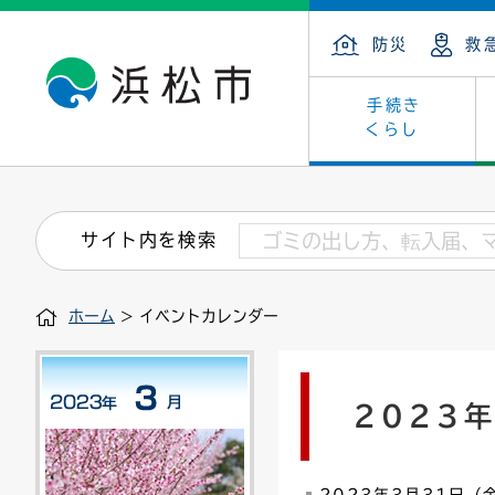
防災
救
手続き
くらし
戸籍・住民の手続き
子育て・青少年・若者
健康・医療
文化・芸術
産業振興
市の概要
保険・
教育
福祉
文化財
カーボ
庁舎案
サイト内を検索
住まい・建築
看護専門学校
介護保険
浜松・浜名湖だいすきネット
発注情報(入札・契約)
外郭団体
墓地・
学級閉
福祉・
統計
ホーム
> イベントカレンダー
税金
小学校一覧
募集
職員採用
法人税
雇用・
市有財
道路・交通・河川
行政区
ペット
施策・
2023
印鑑登録証明書
会議
戸籍謄
情報公
道路台帳
附属機関
市営住
国・県