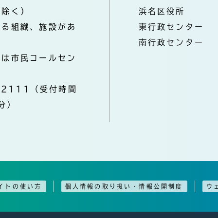
を除く）
浜名区役所
なる組織、施設があ
東行政センター
南行政センター
きは市民コールセン
-2111（受付時間
分）
イトの使い方
個人情報の取り扱い・情報公開制度
ウ