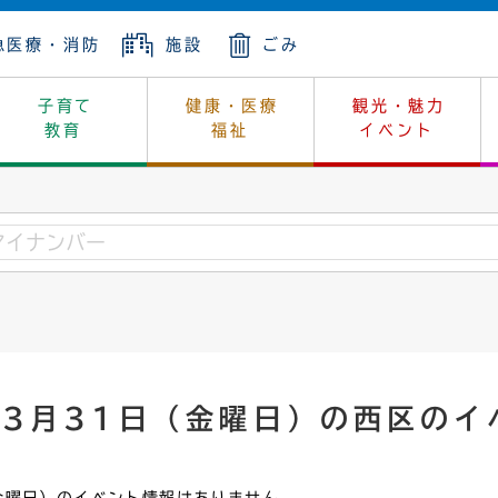
急医療・消防
施設
ごみ
子育て
健康・医療
観光・魅力
教育
福祉
イベント
年金
ンニュートラル
内
上下水道
生涯学習
休日当番医
レジャー・スポーツ
土地
市長の部屋
斎場
鎖
介護
保健所
はじめよう、ハマライフ
消費生活
幼稚園一覧
環境対策
選挙
就労
産
中学校一覧
環境
企業立地
例規・公示
・動物
計画
市民活動
予算・財政
年3月31日（金曜日）の西区のイ
本・抄本
開・個人情報
住所変更
監査
宅
の施策
ごみ・リサイクル
景観