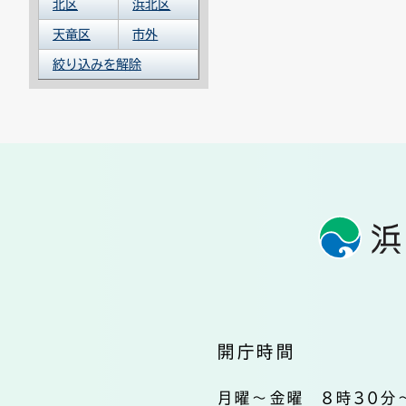
北区
浜北区
天竜区
市外
絞り込みを解除
開庁時間
月曜～金曜 8時30分