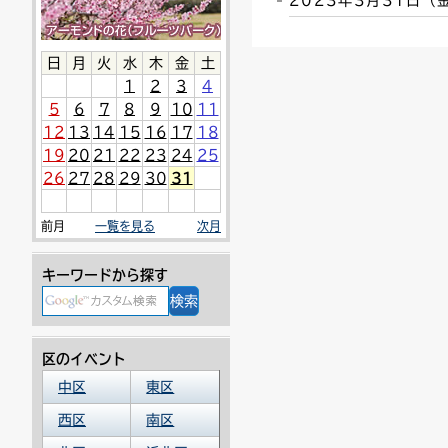
2023年3月31日
連絡ごみ
ユニバーサルデザイン
日
月
火
水
木
金
土
1
2
3
4
5
6
7
8
9
10
11
12
13
14
15
16
17
18
19
20
21
22
23
24
25
26
27
28
29
30
31
前月
一覧を見る
次月
キーワードから探す
区のイベント
中区
東区
西区
南区