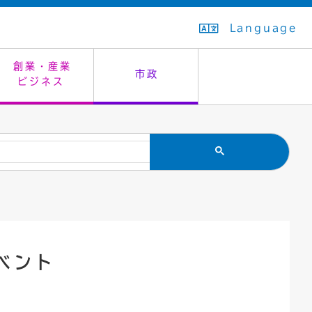
Language
創業・産業
市政
ビジネス
生活排水
教育委員会
救急・夜間診療
施設予約（まつぼっくり）
指定管理者制度
議会
市民安全
入学式・卒業式
感染症
はたちの集い
公共事業の技術監理
オープンデータ
住居表示
通学区域
バナー広告
組織案内
住民票の写し
広聴・広報
ベント
国民健康保険
都市整備
ごみの分別方法
屋外広告物