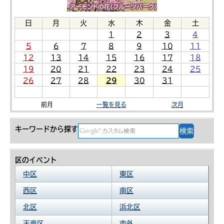
日
月
火
水
木
金
土
1
2
3
4
5
6
7
8
9
10
11
12
13
14
15
16
17
18
19
20
21
22
23
24
25
26
27
28
29
30
31
前月
一覧を見る
次月
キーワードから探す
区のイベント
中区
東区
西区
南区
北区
浜北区
天竜区
市外