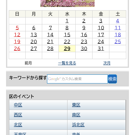
日
月
火
水
木
金
土
1
2
3
4
5
6
7
8
9
10
11
12
13
14
15
16
17
18
19
20
21
22
23
24
25
26
27
28
29
30
31
前月
一覧を見る
次月
キーワードから探す
区のイベント
中区
東区
西区
南区
北区
浜北区
天竜区
市外