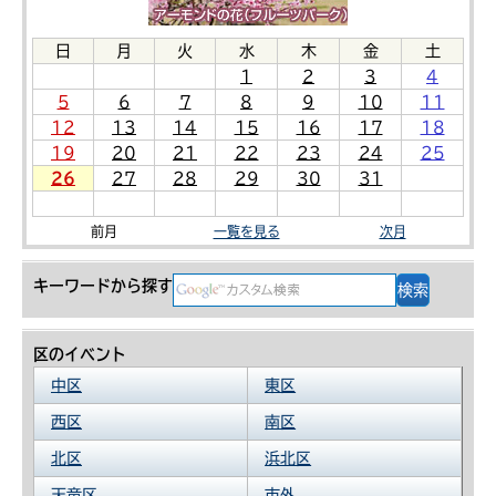
日
月
火
水
木
金
土
1
2
3
4
5
6
7
8
9
10
11
12
13
14
15
16
17
18
19
20
21
22
23
24
25
26
27
28
29
30
31
前月
一覧を見る
次月
キーワードから探す
区のイベント
中区
東区
西区
南区
北区
浜北区
天竜区
市外