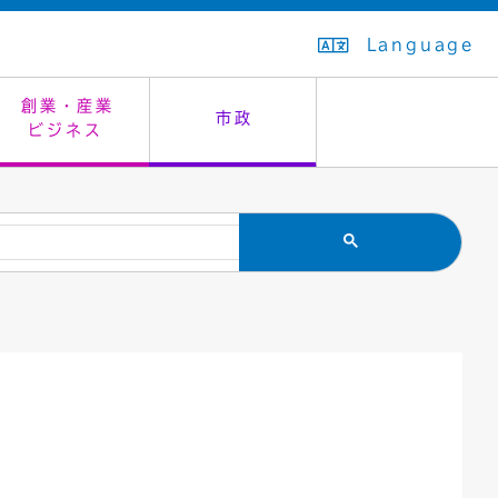
Language
創業・産業
市政
ビジネス
生活排水
教育委員会
救急・夜間診療
施設予約（まつぼっくり）
指定管理者制度
議会
市民安全
入学式・卒業式
感染症
はたちの集い
公共事業の技術監理
オープンデータ
住居表示
通学区域
バナー広告
組織案内
住民票の写し
広聴・広報
国民健康保険
都市整備
ごみの分別方法
屋外広告物