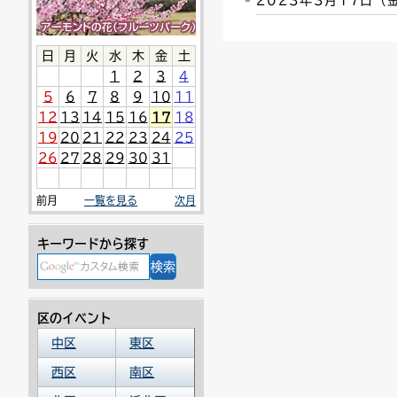
2023年3月17日
連絡ごみ
ユニバーサルデザイン
日
月
火
水
木
金
土
1
2
3
4
5
6
7
8
9
10
11
12
13
14
15
16
17
18
19
20
21
22
23
24
25
26
27
28
29
30
31
前月
一覧を見る
次月
キーワードから探す
区のイベント
中区
東区
西区
南区