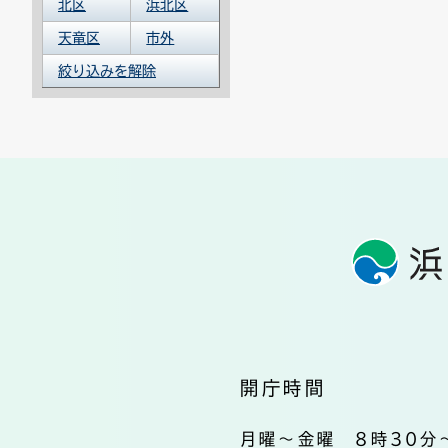
北区
浜北区
天竜区
市外
絞り込みを解除
開庁時間
月曜～金曜 8時30分