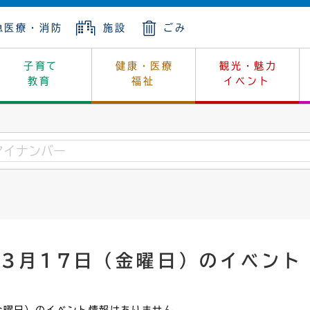
急医療・消防
施設
ごみ
子育て
健康・医療
観光・魅力
教育
福祉
イベント
年金
ンニュートラル
内
上下水道
生涯学習
休日当番医
レジャー・スポーツ
土地
市長の部屋
斎場
鎖
介護
保健所
はじめよう、ハマライフ
消費生活
幼稚園一覧
環境対策
選挙
就労
産
中学校一覧
環境
企業立地
例規・公示
・動物
計画
市民活動
予算・財政
年3月17日（金曜日）のイベント
本・抄本
開・個人情報
住所変更
監査
宅
の施策
ごみ・リサイクル
景観