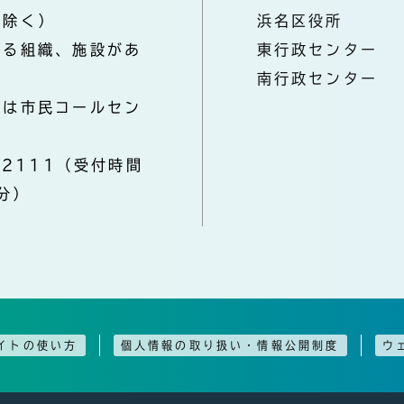
を除く）
浜名区役所
なる組織、施設があ
東行政センター
南行政センター
きは市民コールセン
-2111（受付時間
分）
イトの使い方
個人情報の取り扱い・情報公開制度
ウ