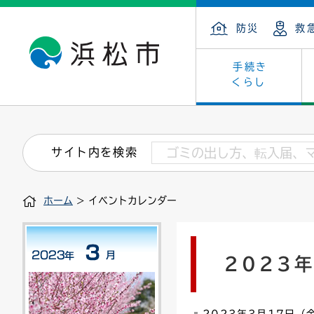
防災
救
手続き
くらし
戸籍・住民の手続き
子育て・青少年・若者
健康・医療
文化・芸術
産業振興
市の概要
保険・
教育
福祉
文化財
カーボ
庁舎案
サイト内を検索
住まい・建築
看護専門学校
介護保険
浜松・浜名湖だいすきネット
発注情報(入札・契約)
外郭団体
墓地・
学級閉
福祉・
統計
ホーム
> イベントカレンダー
税金
小学校一覧
募集
職員採用
法人税
雇用・
市有財
道路・交通・河川
行政区
ペット
施策・
2023
印鑑登録証明書
会議
戸籍謄
情報公
道路台帳
附属機関
市営住
国・県