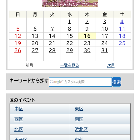
日
月
火
水
木
金
土
1
2
3
4
5
6
7
8
9
10
11
12
13
14
15
16
17
18
19
20
21
22
23
24
25
26
27
28
29
30
31
前月
一覧を見る
次月
キーワードから探す
区のイベント
中区
東区
西区
南区
北区
浜北区
天竜区
市外