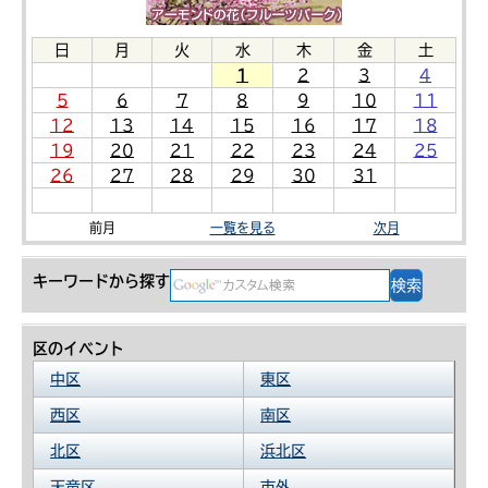
日
月
火
水
木
金
土
1
2
3
4
5
6
7
8
9
10
11
12
13
14
15
16
17
18
19
20
21
22
23
24
25
26
27
28
29
30
31
前月
一覧を見る
次月
キーワードから探す
区のイベント
中区
東区
西区
南区
北区
浜北区
天竜区
市外