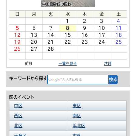
日
月
火
水
木
金
土
1
2
3
4
5
6
7
8
9
10
11
12
13
14
15
16
17
18
19
20
21
22
23
24
25
26
27
28
前月
一覧を見る
次月
キーワードから探す
区のイベント
中区
東区
西区
南区
北区
浜北区
天竜区
市外