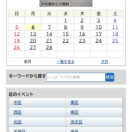
日
月
火
水
木
金
土
1
2
3
4
5
6
7
8
9
10
11
12
13
14
15
16
17
18
19
20
21
22
23
24
25
26
27
28
前月
一覧を見る
次月
キーワードから探す
区のイベント
中区
東区
西区
南区
北区
浜北区
天竜区
市外