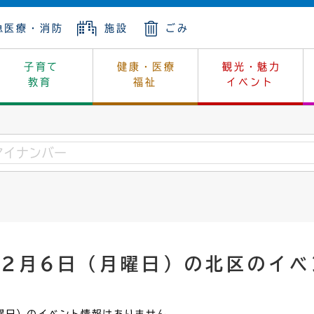
急医療・消防
施設
ごみ
子育て
健康・医療
観光・魅力
教育
福祉
イベント
年金
ンニュートラル
内
上下水道
生涯学習
休日当番医
レジャー・スポーツ
土地
市長の部屋
斎場
鎖
介護
保健所
はじめよう、ハマライフ
消費生活
幼稚園一覧
環境対策
選挙
就労
産
中学校一覧
環境
企業立地
例規・公示
・動物
計画
市民活動
予算・財政
年2月6日（月曜日）の北区のイベ
本・抄本
開・個人情報
住所変更
監査
宅
の施策
ごみ・リサイクル
景観