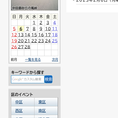
2023年2月6日（
連絡ごみ
ユニバーサルデザイン
日
月
火
水
木
金
土
1
2
3
4
5
6
7
8
9
10
11
12
13
14
15
16
17
18
19
20
21
22
23
24
25
26
27
28
前月
一覧を見る
次月
キーワードから探す
区のイベント
中区
東区
西区
南区