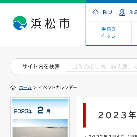
防災
救
手続き
くらし
戸籍・住民の手続き
子育て・青少年・若者
健康・医療
文化・芸術
産業振興
市の概要
保険・
教育
福祉
文化財
カーボ
庁舎案
サイト内を検索
住まい・建築
看護専門学校
介護保険
浜松・浜名湖だいすきネット
発注情報(入札・契約)
外郭団体
墓地・
学級閉
福祉・
統計
ホーム
> イベントカレンダー
税金
小学校一覧
募集
職員採用
法人税
雇用・
市有財
道路・交通・河川
行政区
ペット
施策・
2023
印鑑登録証明書
会議
戸籍謄
情報公
道路台帳
附属機関
市営住
国・県