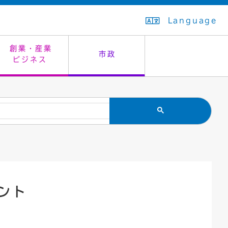
Language
創業・産業
市政
ビジネス
生活排水
教育委員会
救急・夜間診療
施設予約（まつぼっくり）
指定管理者制度
議会
市民安全
入学式・卒業式
感染症
はたちの集い
公共事業の技術監理
オープンデータ
住居表示
通学区域
バナー広告
組織案内
住民票の写し
広聴・広報
ント
国民健康保険
都市整備
ごみの分別方法
屋外広告物