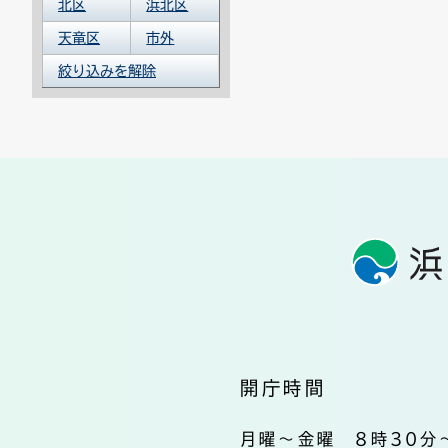
北区
浜北区
天竜区
市外
絞り込みを解除
開庁時間
月曜～金曜 8時30分