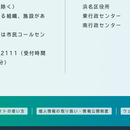
を除く）
浜名区役所
なる組織、施設があ
東行政センター
南行政センター
きは市民コールセン
-2111（受付時間
分）
イトの使い方
個人情報の取り扱い・情報公開制度
ウ