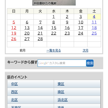
日
月
火
水
木
金
土
1
2
3
4
5
6
7
8
9
10
11
12
13
14
15
16
17
18
19
20
21
22
23
24
25
26
27
28
前月
一覧を見る
次月
キーワードから探す
区のイベント
中区
東区
西区
南区
北区
浜北区
天竜区
市外