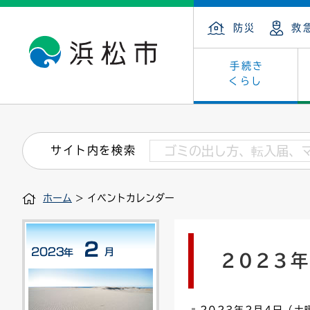
防災
救
手続き
くらし
戸籍・住民の手続き
子育て・青少年・若者
健康・医療
文化・芸術
産業振興
市の概要
保険・
教育
福祉
文化財
カーボ
庁舎案
サイト内を検索
住まい・建築
看護専門学校
介護保険
浜松・浜名湖だいすきネット
発注情報(入札・契約)
外郭団体
墓地・
学級閉
福祉・
統計
ホーム
> イベントカレンダー
税金
小学校一覧
募集
職員採用
法人税
雇用・
市有財
道路・交通・河川
行政区
ペット
施策・
2023
印鑑登録証明書
会議
戸籍謄
情報公
道路台帳
附属機関
市営住
国・県