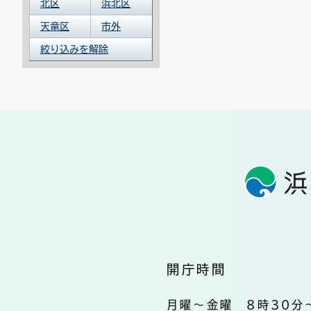
北区
浜北区
天竜区
市外
絞り込みを解除
開庁時間
月曜～金曜 8時30分