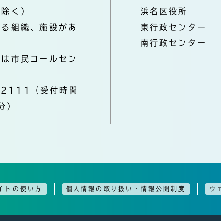
を除く）
浜名区役所
なる組織、施設があ
東行政センター
南行政センター
きは市民コールセン
-2111（受付時間
分）
イトの使い方
個人情報の取り扱い・情報公開制度
ウ