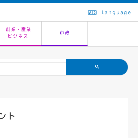
Language
創業・産業
市政
ビジネス
生活排水
教育委員会
救急・夜間診療
施設予約（まつぼっくり）
指定管理者制度
議会
市民安全
入学式・卒業式
感染症
はたちの集い
公共事業の技術監理
オープンデータ
住居表示
通学区域
バナー広告
組織案内
住民票の写し
広聴・広報
ント
国民健康保険
都市整備
ごみの分別方法
屋外広告物