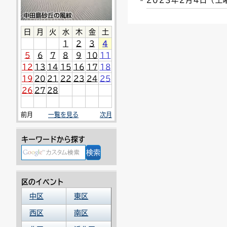
2023年2月4日（
連絡ごみ
ユニバーサルデザイン
日
月
火
水
木
金
土
1
2
3
4
5
6
7
8
9
10
11
12
13
14
15
16
17
18
19
20
21
22
23
24
25
26
27
28
前月
一覧を見る
次月
キーワードから探す
区のイベント
中区
東区
西区
南区