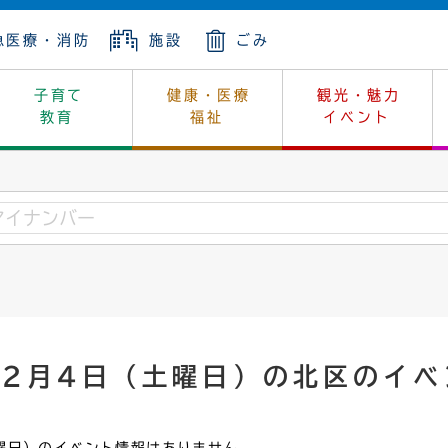
急医療・消防
施設
ごみ
子育て
健康・医療
観光・魅力
教育
福祉
イベント
年金
ンニュートラル
内
上下水道
生涯学習
休日当番医
レジャー・スポーツ
土地
市長の部屋
斎場
鎖
介護
保健所
はじめよう、ハマライフ
消費生活
幼稚園一覧
環境対策
選挙
就労
産
中学校一覧
環境
企業立地
例規・公示
・動物
計画
市民活動
予算・財政
年2月4日（土曜日）の北区のイベ
本・抄本
開・個人情報
住所変更
監査
宅
の施策
ごみ・リサイクル
景観