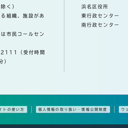
を除く）
浜名区役所
なる組織、施設があ
東行政センター
南行政センター
きは市民コールセン
-2111（受付時間
分）
イトの使い方
個人情報の取り扱い・情報公開制度
ウ