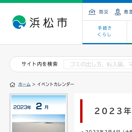
防災
救
手続き
くらし
戸籍・住民の手続き
子育て・青少年・若者
健康・医療
文化・芸術
産業振興
市の概要
保険・
教育
福祉
文化財
カーボ
庁舎案
サイト内を検索
住まい・建築
看護専門学校
介護保険
浜松・浜名湖だいすきネット
発注情報(入札・契約)
外郭団体
墓地・
学級閉
福祉・
統計
ホーム
> イベントカレンダー
税金
小学校一覧
募集
職員採用
法人税
雇用・
市有財
道路・交通・河川
行政区
ペット
施策・
2023
印鑑登録証明書
会議
戸籍謄
情報公
道路台帳
附属機関
市営住
国・県