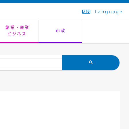
Language
創業・産業
市政
ビジネス
生活排水
教育委員会
救急・夜間診療
施設予約（まつぼっくり）
指定管理者制度
議会
市民安全
入学式・卒業式
感染症
はたちの集い
公共事業の技術監理
オープンデータ
住居表示
通学区域
バナー広告
組織案内
住民票の写し
広聴・広報
国民健康保険
都市整備
ごみの分別方法
屋外広告物