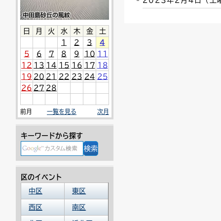
2023年2月4日（
連絡ごみ
ユニバーサルデザイン
日
月
火
水
木
金
土
1
2
3
4
5
6
7
8
9
10
11
12
13
14
15
16
17
18
19
20
21
22
23
24
25
26
27
28
前月
一覧を見る
次月
キーワードから探す
区のイベント
中区
東区
西区
南区