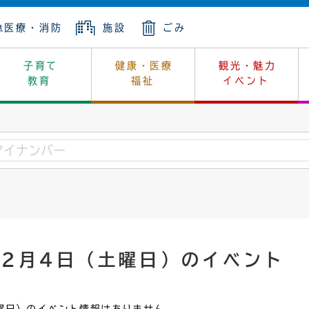
急医療・消防
施設
ごみ
子育て
健康・医療
観光・魅力
教育
福祉
イベント
年金
ンニュートラル
内
上下水道
生涯学習
休日当番医
レジャー・スポーツ
土地
市長の部屋
斎場
鎖
介護
保健所
はじめよう、ハマライフ
消費生活
幼稚園一覧
環境対策
選挙
就労
産
中学校一覧
環境
企業立地
例規・公示
・動物
計画
市民活動
予算・財政
年2月4日（土曜日）のイベント
本・抄本
開・個人情報
住所変更
監査
宅
の施策
ごみ・リサイクル
景観