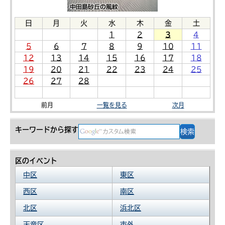
日
月
火
水
木
金
土
1
2
3
4
5
6
7
8
9
10
11
12
13
14
15
16
17
18
19
20
21
22
23
24
25
26
27
28
前月
一覧を見る
次月
キーワードから探す
区のイベント
中区
東区
西区
南区
北区
浜北区
天竜区
市外