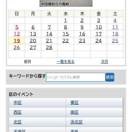
日
月
火
水
木
金
土
1
2
3
4
5
6
7
8
9
10
11
12
13
14
15
16
17
18
19
20
21
22
23
24
25
26
27
28
前月
一覧を見る
次月
キーワードから探す
区のイベント
中区
東区
西区
南区
北区
浜北区
天竜区
市外