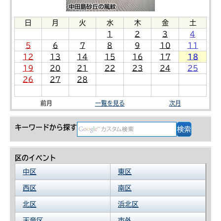
日
月
火
水
木
金
土
1
2
3
4
5
6
7
8
9
10
11
12
13
14
15
16
17
18
19
20
21
22
23
24
25
26
27
28
前月
一覧を見る
次月
キーワードから探す
区のイベント
中区
東区
西区
南区
北区
浜北区
天竜区
市外