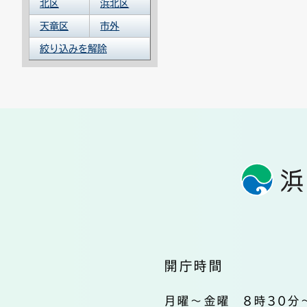
北区
浜北区
天竜区
市外
絞り込みを解除
開庁時間
月曜～金曜 8時30分