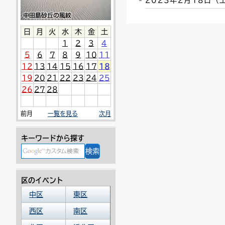
2023年2月18日
連絡ごみ
ユニバーサルデザイン
日
月
火
水
木
金
土
1
2
3
4
5
6
7
8
9
10
11
12
13
14
15
16
17
18
19
20
21
22
23
24
25
26
27
28
前月
一覧を見る
次月
キーワードから探す
区のイベント
中区
東区
西区
南区