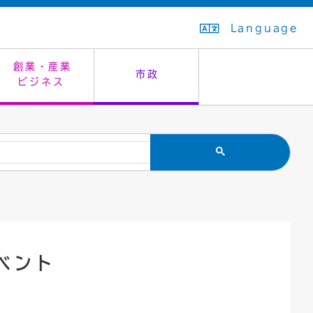
Language
創業・産業
市政
ビジネス
生活排水
教育委員会
救急・夜間診療
施設予約（まつぼっくり）
指定管理者制度
議会
市民安全
入学式・卒業式
感染症
はたちの集い
公共事業の技術監理
オープンデータ
住居表示
通学区域
バナー広告
組織案内
住民票の写し
広聴・広報
ベント
国民健康保険
都市整備
ごみの分別方法
屋外広告物