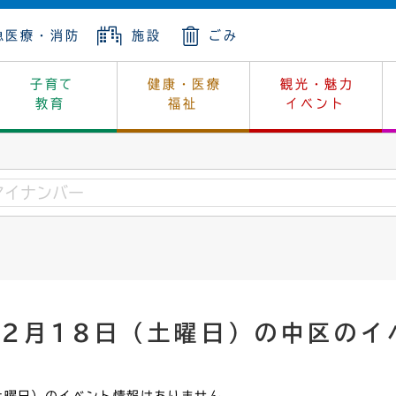
急医療・消防
施設
ごみ
子育て
健康・医療
観光・魅力
教育
福祉
イベント
年金
ンニュートラル
内
上下水道
生涯学習
休日当番医
レジャー・スポーツ
土地
市長の部屋
斎場
鎖
介護
保健所
はじめよう、ハマライフ
消費生活
幼稚園一覧
環境対策
選挙
就労
産
中学校一覧
環境
企業立地
例規・公示
・動物
計画
市民活動
予算・財政
年2月18日（土曜日）の中区のイ
本・抄本
開・個人情報
住所変更
監査
宅
の施策
ごみ・リサイクル
景観