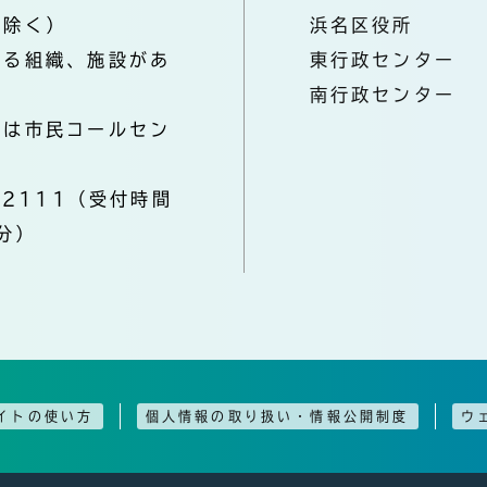
を除く）
浜名区役所
なる組織、施設があ
東行政センター
南行政センター
きは市民コールセン
-2111（受付時間
分）
イトの使い方
個人情報の取り扱い・情報公開制度
ウ