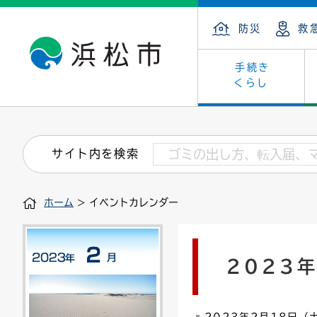
防災
救
手続き
くらし
戸籍・住民の手続き
子育て・青少年・若者
健康・医療
文化・芸術
産業振興
市の概要
保険・
教育
福祉
文化財
カーボ
庁舎案
サイト内を検索
住まい・建築
看護専門学校
介護保険
浜松・浜名湖だいすきネット
発注情報(入札・契約)
外郭団体
墓地・
学級閉
福祉・
統計
ホーム
> イベントカレンダー
税金
小学校一覧
募集
職員採用
法人税
雇用・
市有財
道路・交通・河川
行政区
ペット
施策・
2023
印鑑登録証明書
会議
戸籍謄
情報公
道路台帳
附属機関
市営住
国・県