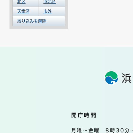
北区
浜北区
天竜区
市外
絞り込みを解除
開庁時間
月曜～金曜 8時30分