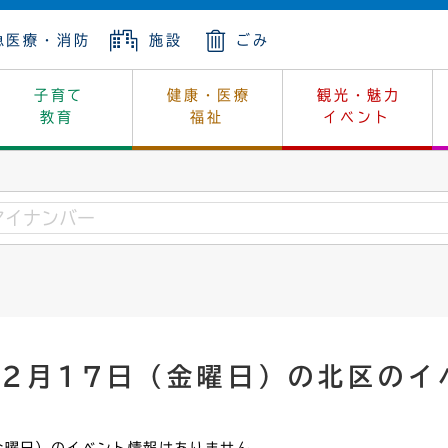
急医療・消防
施設
ごみ
子育て
健康・医療
観光・魅力
教育
福祉
イベント
年金
ンニュートラル
内
上下水道
生涯学習
休日当番医
レジャー・スポーツ
土地
市長の部屋
斎場
鎖
介護
保健所
はじめよう、ハマライフ
消費生活
幼稚園一覧
環境対策
選挙
就労
産
中学校一覧
環境
企業立地
例規・公示
・動物
計画
市民活動
予算・財政
年2月17日（金曜日）の北区のイ
本・抄本
開・個人情報
住所変更
監査
宅
の施策
ごみ・リサイクル
景観