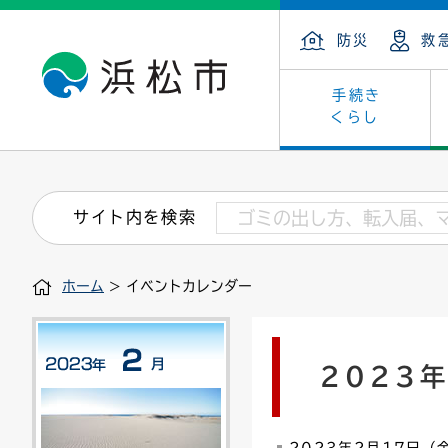
防災
救
手続き
くらし
戸籍・住民の手続き
子育て・青少年・若者
健康・医療
文化・芸術
産業振興
市の概要
保険・
教育
福祉
文化財
カーボ
庁舎案
サイト内を検索
住まい・建築
看護専門学校
介護保険
浜松・浜名湖だいすきネット
発注情報(入札・契約)
外郭団体
墓地・
学級閉
福祉・
統計
ホーム
> イベントカレンダー
税金
小学校一覧
募集
職員採用
法人税
雇用・
市有財
道路・交通・河川
行政区
ペット
施策・
2023
印鑑登録証明書
会議
戸籍謄
情報公
道路台帳
附属機関
市営住
国・県