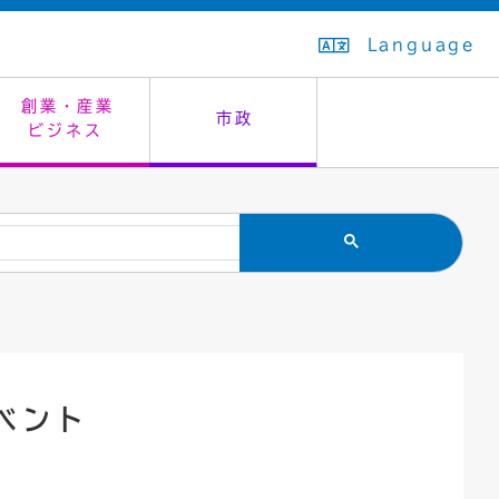
Language
創業・産業
市政
ビジネス
生活排水
教育委員会
救急・夜間診療
施設予約（まつぼっくり）
指定管理者制度
議会
市民安全
入学式・卒業式
感染症
はたちの集い
公共事業の技術監理
オープンデータ
住居表示
通学区域
バナー広告
組織案内
住民票の写し
広聴・広報
ベント
国民健康保険
都市整備
ごみの分別方法
屋外広告物