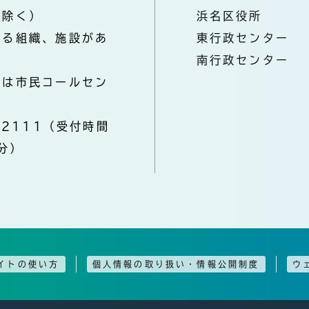
を除く）
浜名区役所
なる組織、施設があ
東行政センター
南行政センター
きは市民コールセン
-2111（受付時間
分）
イトの使い方
個人情報の取り扱い・情報公開制度
ウ