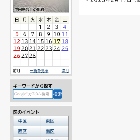
2023年2月17日
連絡ごみ
ユニバーサルデザイン
日
月
火
水
木
金
土
1
2
3
4
5
6
7
8
9
10
11
12
13
14
15
16
17
18
19
20
21
22
23
24
25
26
27
28
前月
一覧を見る
次月
キーワードから探す
区のイベント
中区
東区
西区
南区