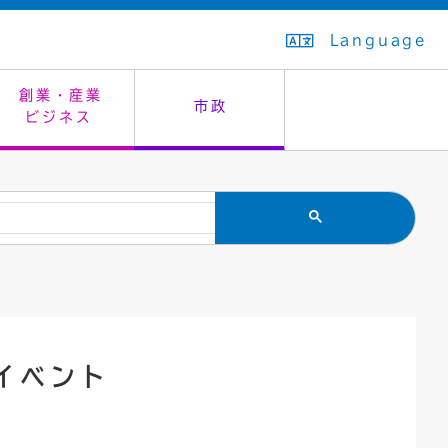
Language
創業・産業
市政
ビジネス
生活排水
教育委員会
救急・夜間診療
施設予約（まつぼっくり）
指定管理者制度
議会
市民安全
入学式・卒業式
感染症
はたちの集い
公共事業の技術監理
オープンデータ
住居表示
通学区域
バナー広告
組織案内
住民票の写し
広聴・広報
イベント
国民健康保険
都市整備
ごみの分別方法
屋外広告物