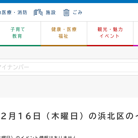
急医療・消防
施設
ごみ
子育て
健康・医療
観光・魅力
教育
福祉
イベント
年金
ンニュートラル
内
上下水道
生涯学習
休日当番医
レジャー・スポーツ
土地
市長の部屋
斎場
鎖
介護
保健所
はじめよう、ハマライフ
消費生活
幼稚園一覧
環境対策
選挙
就労
産
中学校一覧
環境
企業立地
例規・公示
・動物
計画
市民活動
予算・財政
年2月16日（木曜日）の浜北区の
本・抄本
開・個人情報
住所変更
監査
宅
の施策
ごみ・リサイクル
景観