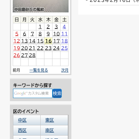
2023年2月16日
連絡ごみ
ユニバーサルデザイン
日
月
火
水
木
金
土
1
2
3
4
5
6
7
8
9
10
11
12
13
14
15
16
17
18
19
20
21
22
23
24
25
26
27
28
前月
一覧を見る
次月
キーワードから探す
区のイベント
中区
東区
西区
南区