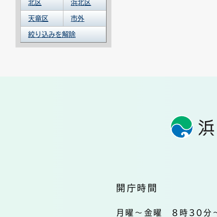
北区
浜北区
天竜区
市外
絞り込みを解除
開庁時間
月曜～金曜 8時30分