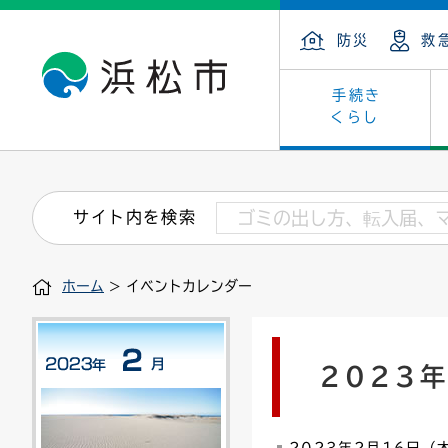
防災
救
手続き
くらし
戸籍・住民の手続き
子育て・青少年・若者
健康・医療
文化・芸術
産業振興
市の概要
保険・
教育
福祉
文化財
カーボ
庁舎案
サイト内を検索
住まい・建築
看護専門学校
介護保険
浜松・浜名湖だいすきネット
発注情報(入札・契約)
外郭団体
墓地・
学級閉
福祉・
統計
ホーム
> イベントカレンダー
税金
小学校一覧
募集
職員採用
法人税
雇用・
市有財
道路・交通・河川
行政区
ペット
施策・
2023
印鑑登録証明書
会議
戸籍謄
情報公
道路台帳
附属機関
市営住
国・県