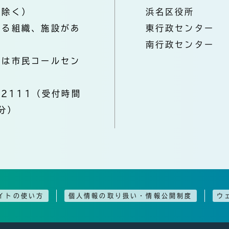
を除く）
浜名区役所
なる組織、施設があ
東行政センター
南行政センター
きは市民コールセン
-2111（受付時間
分）
イトの使い方
個人情報の取り扱い・情報公開制度
ウ