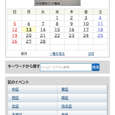
日
月
火
水
木
金
土
1
2
3
4
5
6
7
8
9
10
11
12
13
14
15
16
17
18
19
20
21
22
23
24
25
26
27
28
前月
一覧を見る
次月
キーワードから探す
区のイベント
中区
東区
西区
南区
北区
浜北区
天竜区
市外