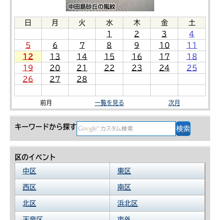
日
月
火
水
木
金
土
1
2
3
4
5
6
7
8
9
10
11
12
13
14
15
16
17
18
19
20
21
22
23
24
25
26
27
28
前月
一覧を見る
次月
キーワードから探す
区のイベント
中区
東区
西区
南区
北区
浜北区
天竜区
市外