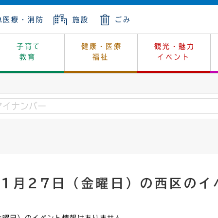
急医療・消防
施設
ごみ
子育て
健康・医療
観光・魅力
教育
福祉
イベント
年金
ンニュートラル
内
上下水道
生涯学習
休日当番医
レジャー・スポーツ
土地
市長の部屋
斎場
鎖
介護
保健所
はじめよう、ハマライフ
消費生活
幼稚園一覧
環境対策
選挙
就労
産
中学校一覧
環境
企業立地
例規・公示
・動物
計画
市民活動
予算・財政
年1月27日（金曜日）の西区のイ
本・抄本
開・個人情報
住所変更
監査
宅
の施策
ごみ・リサイクル
景観