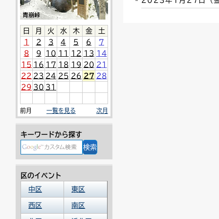
2023年1月27日
連絡ごみ
ユニバーサルデザイン
日
月
火
水
木
金
土
1
2
3
4
5
6
7
8
9
10
11
12
13
14
15
16
17
18
19
20
21
22
23
24
25
26
27
28
29
30
31
前月
一覧を見る
次月
キーワードから探す
区のイベント
中区
東区
西区
南区