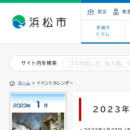
防災
救
手続き
くらし
戸籍・住民の手続き
子育て・青少年・若者
健康・医療
文化・芸術
産業振興
市の概要
保険・
教育
福祉
文化財
カーボ
庁舎案
サイト内を検索
住まい・建築
看護専門学校
介護保険
浜松・浜名湖だいすきネット
発注情報(入札・契約)
外郭団体
墓地・
学級閉
福祉・
統計
ホーム
> イベントカレンダー
税金
小学校一覧
募集
職員採用
法人税
雇用・
市有財
道路・交通・河川
行政区
ペット
施策・
2023
印鑑登録証明書
会議
戸籍謄
情報公
道路台帳
附属機関
市営住
国・県