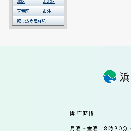
北区
浜北区
天竜区
市外
絞り込みを解除
開庁時間
月曜～金曜 8時30分