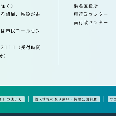
を除く）
浜名区役所
なる組織、施設があ
東行政センター
南行政センター
きは市民コールセン
-2111（受付時間
分）
イトの使い方
個人情報の取り扱い・情報公開制度
ウ