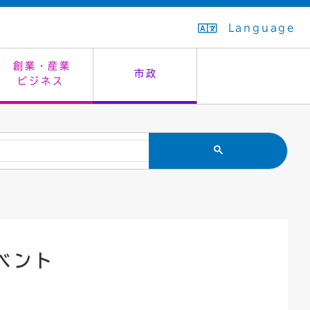
Language
創業・産業
市政
ビジネス
生活排水
教育委員会
救急・夜間診療
施設予約（まつぼっくり）
指定管理者制度
議会
市民安全
入学式・卒業式
感染症
はたちの集い
公共事業の技術監理
オープンデータ
住居表示
通学区域
バナー広告
組織案内
住民票の写し
広聴・広報
ベント
国民健康保険
都市整備
ごみの分別方法
屋外広告物