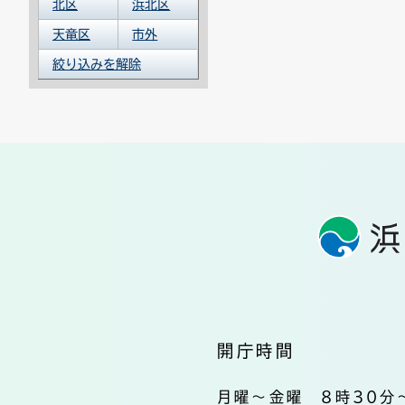
北区
浜北区
天竜区
市外
絞り込みを解除
開庁時間
月曜～金曜 8時30分