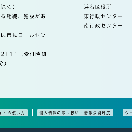
を除く）
浜名区役所
なる組織、施設があ
東行政センター
南行政センター
きは市民コールセン
-2111（受付時間
分）
イトの使い方
個人情報の取り扱い・情報公開制度
ウ