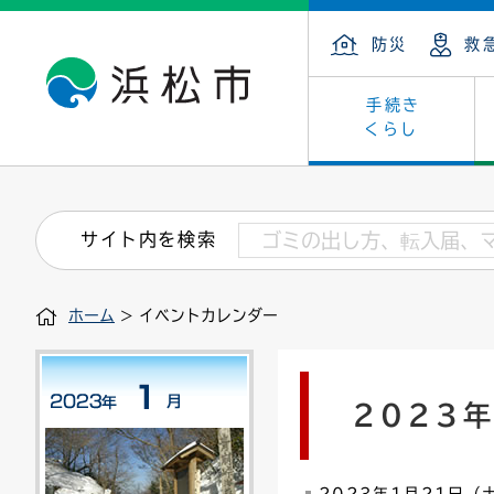
防災
救
手続き
くらし
戸籍・住民の手続き
子育て・青少年・若者
健康・医療
文化・芸術
産業振興
市の概要
保険・
教育
福祉
文化財
カーボ
庁舎案
サイト内を検索
住まい・建築
看護専門学校
介護保険
浜松・浜名湖だいすきネット
発注情報(入札・契約)
外郭団体
墓地・
学級閉
福祉・
統計
ホーム
> イベントカレンダー
税金
小学校一覧
募集
職員採用
法人税
雇用・
市有財
道路・交通・河川
行政区
ペット
施策・
2023
印鑑登録証明書
会議
戸籍謄
情報公
道路台帳
附属機関
市営住
国・県