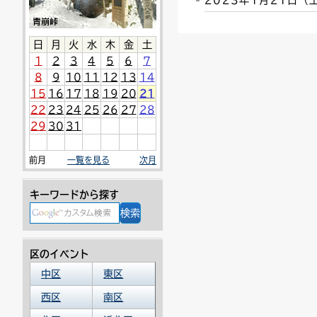
2023年1月21日
連絡ごみ
ユニバーサルデザイン
日
月
火
水
木
金
土
1
2
3
4
5
6
7
8
9
10
11
12
13
14
15
16
17
18
19
20
21
22
23
24
25
26
27
28
29
30
31
前月
一覧を見る
次月
キーワードから探す
区のイベント
中区
東区
西区
南区