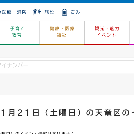
急医療・消防
施設
ごみ
子育て
健康・医療
観光・魅力
教育
福祉
イベント
年金
ンニュートラル
内
上下水道
生涯学習
休日当番医
レジャー・スポーツ
土地
市長の部屋
斎場
鎖
介護
保健所
はじめよう、ハマライフ
消費生活
幼稚園一覧
環境対策
選挙
就労
産
中学校一覧
環境
企業立地
例規・公示
・動物
計画
市民活動
予算・財政
年1月21日（土曜日）の天竜区の
本・抄本
開・個人情報
住所変更
監査
宅
の施策
ごみ・リサイクル
景観