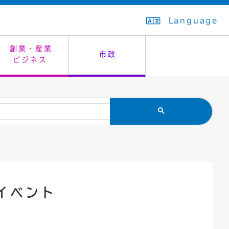
Language
創業・産業
市政
ビジネス
生活排水
教育委員会
救急・夜間診療
施設予約（まつぼっくり）
指定管理者制度
議会
市民安全
入学式・卒業式
感染症
はたちの集い
公共事業の技術監理
オープンデータ
住居表示
通学区域
バナー広告
組織案内
住民票の写し
広聴・広報
イベント
国民健康保険
都市整備
ごみの分別方法
屋外広告物