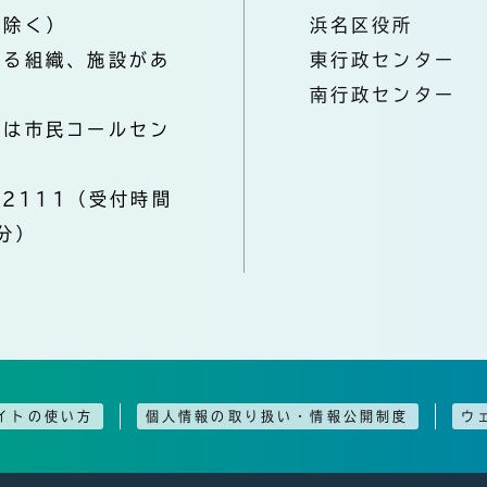
を除く）
浜名区役所
なる組織、施設があ
東行政センター
南行政センター
きは市民コールセン
-2111（受付時間
分）
イトの使い方
個人情報の取り扱い・情報公開制度
ウ