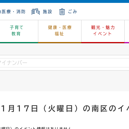
急医療・消防
施設
ごみ
子育て
健康・医療
観光・魅力
教育
福祉
イベント
年金
ンニュートラル
内
上下水道
生涯学習
休日当番医
レジャー・スポーツ
土地
市長の部屋
斎場
鎖
介護
保健所
はじめよう、ハマライフ
消費生活
幼稚園一覧
環境対策
選挙
就労
産
中学校一覧
環境
企業立地
例規・公示
・動物
計画
市民活動
予算・財政
年1月17日（火曜日）の南区のイ
本・抄本
開・個人情報
住所変更
監査
宅
の施策
ごみ・リサイクル
景観