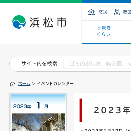
防災
救
手続き
くらし
戸籍・住民の手続き
子育て・青少年・若者
健康・医療
文化・芸術
産業振興
市の概要
保険・
教育
福祉
文化財
カーボ
庁舎案
サイト内を検索
住まい・建築
看護専門学校
介護保険
浜松・浜名湖だいすきネット
発注情報(入札・契約)
外郭団体
墓地・
学級閉
福祉・
統計
ホーム
> イベントカレンダー
税金
小学校一覧
募集
職員採用
法人税
雇用・
市有財
道路・交通・河川
行政区
ペット
施策・
2023
印鑑登録証明書
会議
戸籍謄
情報公
道路台帳
附属機関
市営住
国・県