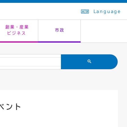
Language
創業・産業
市政
ビジネス
生活排水
教育委員会
救急・夜間診療
施設予約（まつぼっくり）
指定管理者制度
議会
市民安全
入学式・卒業式
感染症
はたちの集い
公共事業の技術監理
オープンデータ
住居表示
通学区域
バナー広告
組織案内
住民票の写し
広聴・広報
ベント
国民健康保険
都市整備
ごみの分別方法
屋外広告物