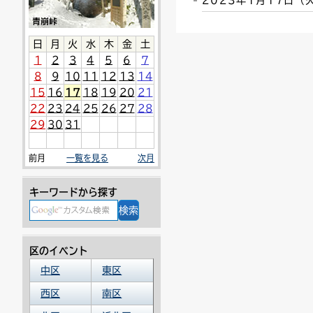
2023年1月17日
連絡ごみ
ユニバーサルデザイン
日
月
火
水
木
金
土
1
2
3
4
5
6
7
8
9
10
11
12
13
14
15
16
17
18
19
20
21
22
23
24
25
26
27
28
29
30
31
前月
一覧を見る
次月
キーワードから探す
区のイベント
中区
東区
西区
南区