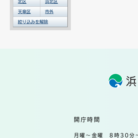
北区
浜北区
天竜区
市外
絞り込みを解除
開庁時間
月曜～金曜 8時30分